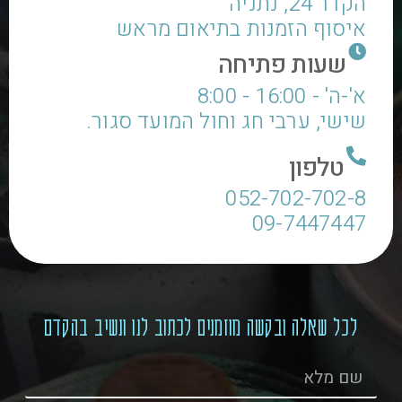
הקדר 24, נתניה
איסוף הזמנות בתיאום מראש
שעות פתיחה
א'-ה' - 16:00 - 8:00
שישי, ערבי חג וחול המועד סגור.
טלפון
052-702-702-8
09-7447447
לכל שאלה ובקשה מוזמנים לכתוב לנו ונשיב בהקדם