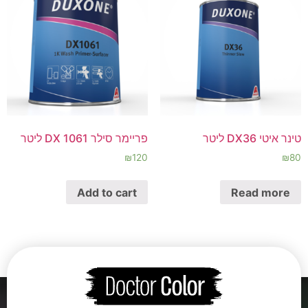
טינר איטי DX36 ליטר
פריימר סילר DX 1061 ליטר
₪
120
₪
80
Add to cart
Read more
←
5
4
3
2
1
→